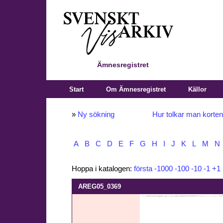
Ämnesregistret
Start
Om Ämnesregistret
Källor
»
Ny sökning
Hur tolkar man korte
A
B
C
D
E
F
G
H
I
J
K
L
M
N
Hoppa i katalogen:
första
-1000
-100
-10
-1
+1
AREG05_0369