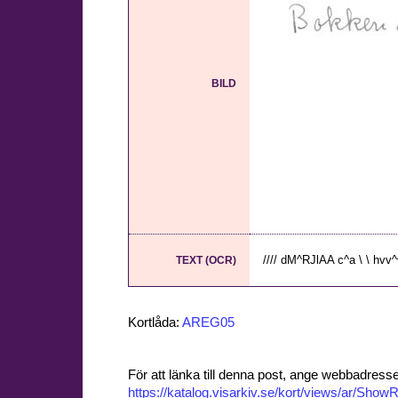
BILD
//// dM^RJlAA c^a \ \ hvv^^
TEXT (OCR)
Kortlåda:
AREG05
För att länka till denna post, ange webbadress
https://katalog.visarkiv.se/kort/views/ar/Sh