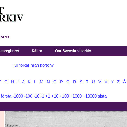
stret
sregistret
Källor
Om Svenskt visarkiv
Hur tolkar man korten?
F
G
H
I
J
K
L
M
N
O
P
Q
R
S
T
U
V
X
Y
Z
Å
:
första
-1000
-100
-10
-1
+1
+10
+100
+1000
+10000
sista