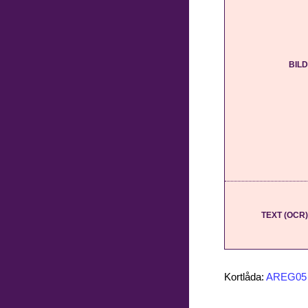
BILD
TEXT (OCR)
Kortlåda:
AREG05