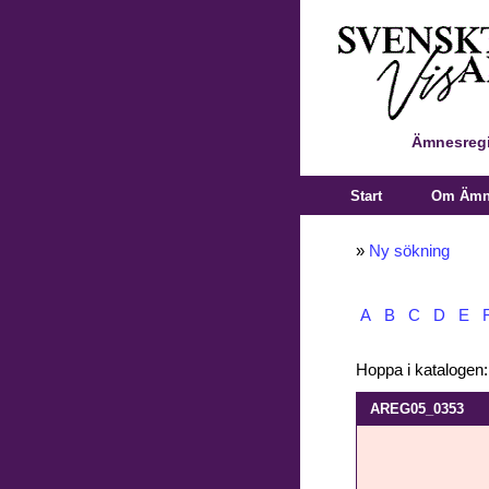
Ämnesregi
Start
Om Ämne
»
Ny sökning
A
B
C
D
E
Hoppa i katalogen
AREG05_0353