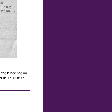
--« ^ag kunde nog ////
ar<is.<a Tr. 8:0 b