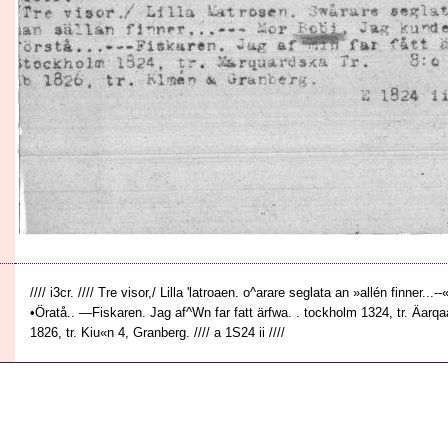
//// i3cr. //// Tre visor,/ Lilla 'latroaen. o^arare seglata an »allén finner...
•Öratå.. —Fiskaren. Jag af^Wn far fatt ärfwa. . tockholm 1324, tr. Äarqa
1826, tr. Kiu«n 4, Granberg. //// a 1S24 ii ////