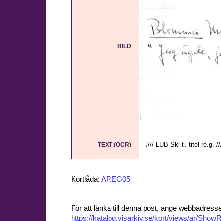
BILD
//// LUB Skl ti. titel re,g. 
TEXT (OCR)
Kortlåda:
AREG05
För att länka till denna post, ange webbadress
https://katalog.visarkiv.se/kort/views/ar/Sh