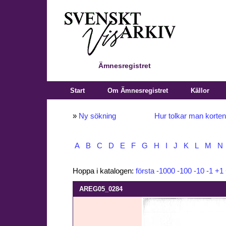
Ämnesregistret
Start
Om Ämnesregistret
Källor
»
Ny sökning
Hur tolkar man korte
A
B
C
D
E
F
G
H
I
J
K
L
M
N
Hoppa i katalogen:
första
-1000
-100
-10
-1
+1
AREG05_0284