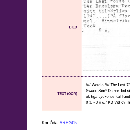
BILD
//// Word a //// The Last 
Swane-Sén^ Da har. led sitt
TEXT (OCR)
ek tiga Lyckones kul lrande
8 3. - 8 o //// KB Vitt ov Hi
Kortlåda:
AREG05