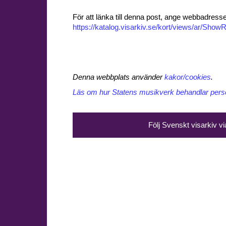
För att länka till denna post, ange webbadress
https://katalog.visarkiv.se/kort/views/ar/Sh
Denna webbplats använder
kakor/cookies
.
Läs om hur Statens musikverk behandlar perso
Följ Svenskt visarkiv v