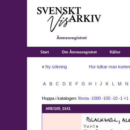
Ämnesregistret
Start
Om Ämnesregistret
Källor
»
Ny sökning
Hur tolkar man korte
A
B
C
D
E
F
G
H
I
J
K
L
M
N
Hoppa i katalogen:
första
-1000
-100
-10
-1
+1
AREG05_0141