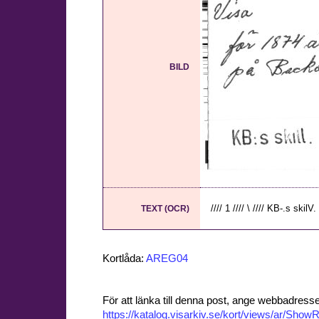
BILD
//// 1 //// \ //// KB-.s skilV.
TEXT (OCR)
Kortlåda:
AREG04
För att länka till denna post, ange webbadress
https://katalog.visarkiv.se/kort/views/ar/Sh