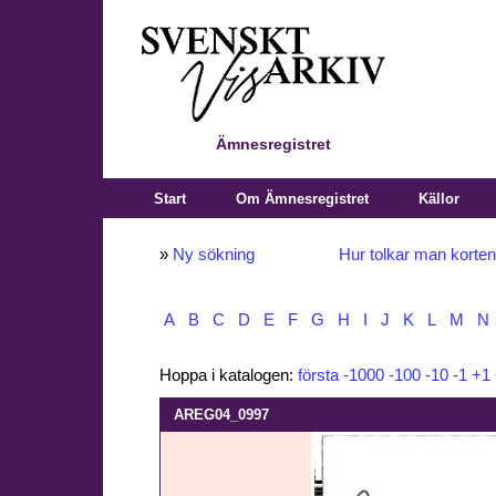
Ämnesregistret
Start
Om Ämnesregistret
Källor
»
Ny sökning
Hur tolkar man korte
A
B
C
D
E
F
G
H
I
J
K
L
M
N
Hoppa i katalogen:
första
-1000
-100
-10
-1
+1
AREG04_0997