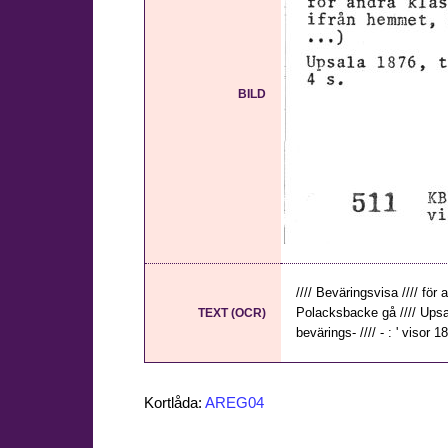
BILD
//// Beväringsvisa //// för
Polacksbacke gå //// Upsala
TEXT (OCR)
bevärings- //// - : ' visor 1
Kortlåda:
AREG04