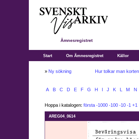
Ämnesregistret
Start
Om Ämnesregistret
Källor
»
Ny sökning
Hur tolkar man korte
A
B
C
D
E
F
G
H
I
J
K
L
M
N
Hoppa i katalogen:
första
-1000
-100
-10
-1
+1
AREG04_0614