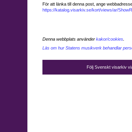
För att länka till denna post, ange webbadress
https://katalog.visarkiv.se/kort/views/ar/Sh
Denna webbplats använder
kakor/cookies
.
Läs om hur Statens musikverk behandlar perso
Följ Svenskt visarkiv v