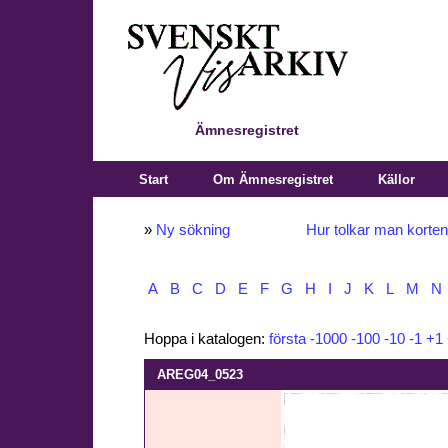
Ämnesregistret
Start
Om Ämnesregistret
Källor
»
Ny sökning
Hur tolkar man korte
A
B
C
D
E
F
G
H
I
J
K
L
M
N
Hoppa i katalogen:
första
-1000
-100
-10
-1
+1
AREG04_0523