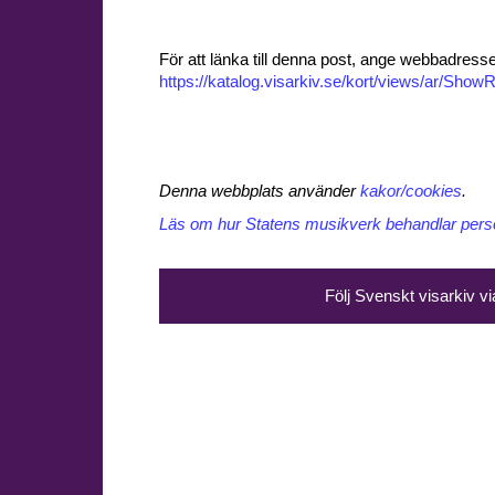
För att länka till denna post, ange webbadress
https://katalog.visarkiv.se/kort/views/ar/Sh
Denna webbplats använder
kakor/cookies
.
Läs om hur Statens musikverk behandlar perso
Följ Svenskt visarkiv v