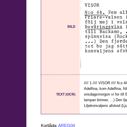
BILD
//// 1 //// VISOR //// N:o
Adelfina, kom Adelfina, fö
onsdagsmorgon vi for till 
TEXT (OCR)
lampan brinner, ...) Den fjer
Liljekonvaljens afsked (Lju
Kortlåda:
AREG04