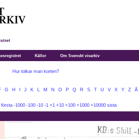
stret
sregistret
Källor
Om Svenskt visarkiv
Hur tolkar man korten?
F
G
H
I
J
K
L
M
N
O
P
Q
R
S
T
U
V
X
Y
Z
Å
:
första
-1000
-100
-10
-1
+1
+10
+100
+1000
+10000
sista