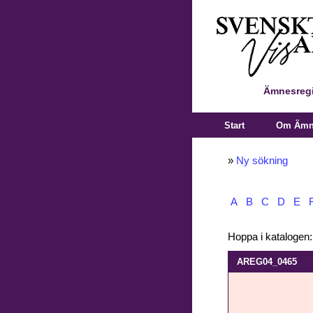
Ämnesregi
Start
Om Ämne
»
Ny sökning
A
B
C
D
E
Hoppa i katalogen
AREG04_0465