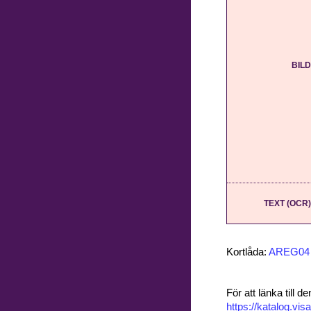
BILD
TEXT (OCR)
Kortlåda:
AREG04
För att länka till
https://katalog.v