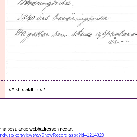
//// KB.s Skill.-tr, ////
 denna post, ange webbadressen nedan.
isarkiv.se/kort/views/ar/ShowRecord.aspx?id=1214320