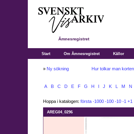
Ämnesregistret
Start
Om Ämnesregistret
Källor
»
Ny sökning
Hur tolkar man korte
A
B
C
D
E
F
G
H
I
J
K
L
M
N
Hoppa i katalogen:
första
-1000
-100
-10
-1
+1
AREG04_0296