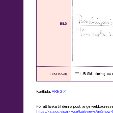
BILD
//// LUB Skill. titelreg. ////
TEXT (OCR)
Kortlåda:
AREG04
För att länka till denna post, ange webbadress
https://katalog.visarkiv.se/kort/views/ar/Sh