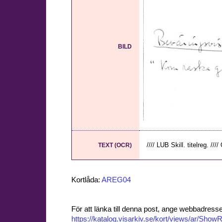
BILD
//// LUB Skill. titelreg. ////
TEXT (OCR)
Kortlåda:
AREG04
För att länka till denna post, ange webbadress
https://katalog.visarkiv.se/kort/views/ar/Sh