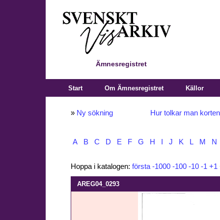
Ämnesregistret
Start
Om Ämnesregistret
Källor
»
Ny sökning
Hur tolkar man korte
A
B
C
D
E
F
G
H
I
J
K
L
M
N
Hoppa i katalogen:
första
-1000
-100
-10
-1
+1
AREG04_0293