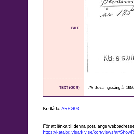
BILD
//// Beväringssång år 1856.
TEXT (OCR)
Kortlåda:
AREG03
För att länka till denna post, ange webbadress
https://katalog.visarkiv.se/kort/views/ar/Sh