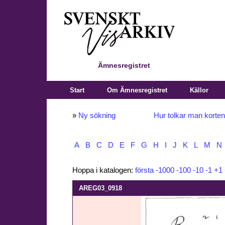
Ämnesregistret
Start
Om Ämnesregistret
Källor
»
Ny sökning
Hur tolkar man korte
A
B
C
D
E
F
G
H
I
J
K
L
M
N
Hoppa i katalogen:
första
-1000
-100
-10
-1
+1
AREG03_0918