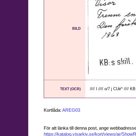
BILD
//// I //// o/7 j CUé^ //// KB:
TEXT (OCR)
Kortlåda:
AREG03
För att länka till denna post, ange webbadress
https://katalog.visarkiv.se/kort/views/ar/Sh