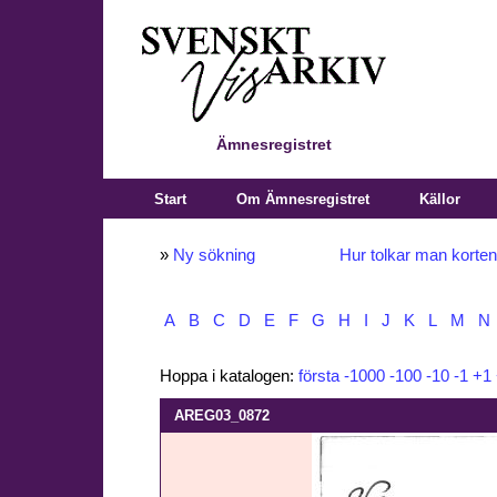
Ämnesregistret
Start
Om Ämnesregistret
Källor
»
Ny sökning
Hur tolkar man korte
A
B
C
D
E
F
G
H
I
J
K
L
M
N
Hoppa i katalogen:
första
-1000
-100
-10
-1
+1
AREG03_0872