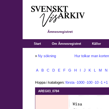
Ämnesregistret
Start
Om Ämnesregistret
Källor
»
Ny sökning
Hur tolkar man korte
A
B
C
D
E
F
G
H
I
J
K
L
M
N
Hoppa i katalogen:
första
-1000
-100
-10
-1
+1
AREG03_0784