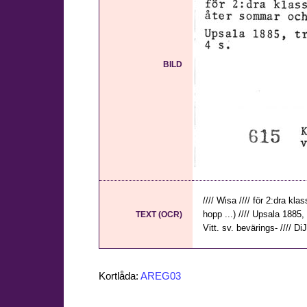
BILD
//// Wisa //// för 2:dra k
hopp ...) //// Upsala 1885, 
TEXT (OCR)
Vitt. sv. bevärings- //// Di
Kortlåda:
AREG03