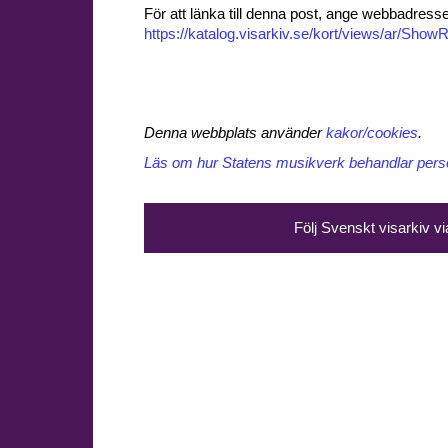
För att länka till denna post, ange webbadress
https://katalog.visarkiv.se/kort/views/ar/Sh
Denna webbplats använder
kakor/cookies
.
Läs om hur Statens musikverk behandlar perso
Följ Svenskt visarkiv v