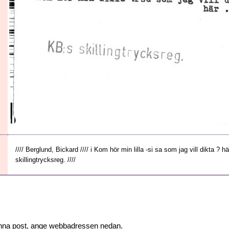
//// Berglund, Bickard //// i Kom hör min lilla -si sa som jag vill dikta ? här 
skillingtrycksreg. ////
 denna post, ange webbadressen nedan.