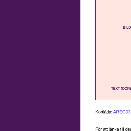
BILD
TEXT (OCR)
Kortlåda:
AREG03
För att länka till