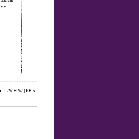
... //// H //// | KB.s