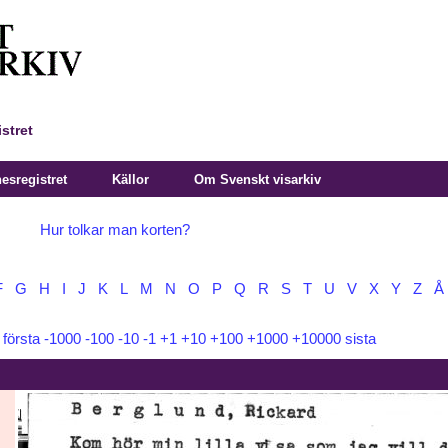
stret
sregistret
Källor
Om Svenskt visarkiv
Hur tolkar man korten?
F
G
H
I
J
K
L
M
N
O
P
Q
R
S
T
U
V
X
Y
Z
Å
:
första
-1000
-100
-10
-1
+1
+10
+100
+1000
+10000
sista