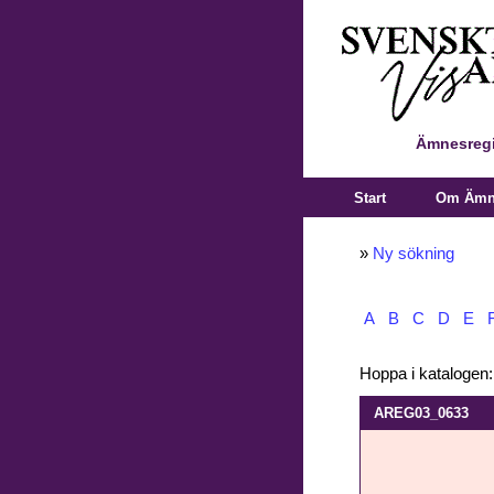
Ämnesregi
Start
Om Ämne
»
Ny sökning
A
B
C
D
E
Hoppa i katalogen
AREG03_0633