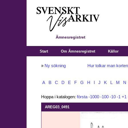
Ämnesregistret
Start
Om Ämnesregistret
Källor
»
Ny sökning
Hur tolkar man korte
A
B
C
D
E
F
G
H
I
J
K
L
M
N
Hoppa i katalogen:
första
-1000
-100
-10
-1
+1
AREG03_0491