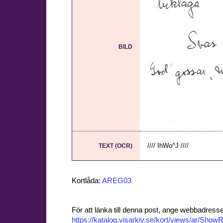
BILD
//// IhWo^J ////
TEXT (OCR)
Kortlåda:
AREG03
För att länka till denna post, ange webbadress
https://katalog.visarkiv.se/kort/views/ar/Sh