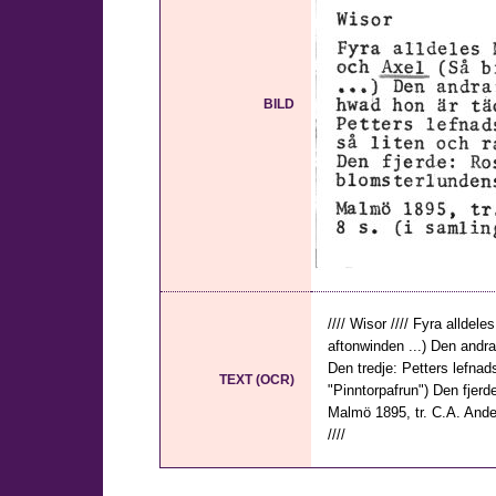
BILD
//// Wisor //// Fyra allde
aftonwinden ...) Den andra
Den tredje: Petters lefnads
TEXT (OCR)
"Pinntorpafrun") Den fjerd
Malmö 1895, tr. C.A. Ander
////