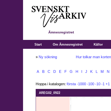
Ämnesregistret
Start
Om Ämnesregistret
Källor
»
Ny sökning
Hur tolkar man korte
A
B
C
D
E
F
G
H
I
J
K
L
M
N
Hoppa i katalogen:
första
-1000
-100
-10
-1
+1
AREG02_0922