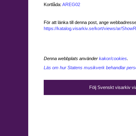
Kortlåda:
AREG02
För att länka till denna post, ange webbadress
https://katalog.visarkiv.se/kort/views/ar/Sh
Denna webbplats använder
kakor/cookies
.
Läs om hur Statens musikverk behandlar perso
Följ Svenskt visarkiv v