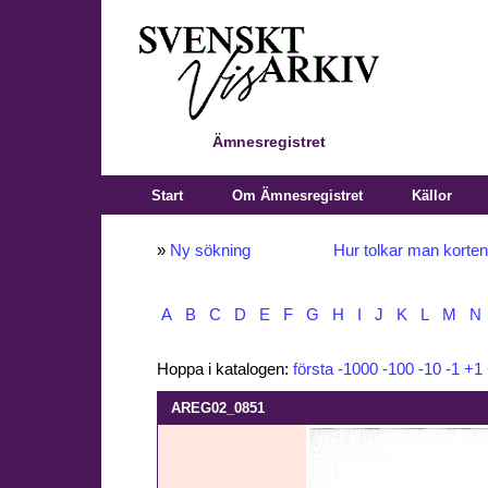
Ämnesregistret
Start
Om Ämnesregistret
Källor
»
Ny sökning
Hur tolkar man korte
A
B
C
D
E
F
G
H
I
J
K
L
M
N
Hoppa i katalogen:
första
-1000
-100
-10
-1
+1
AREG02_0851