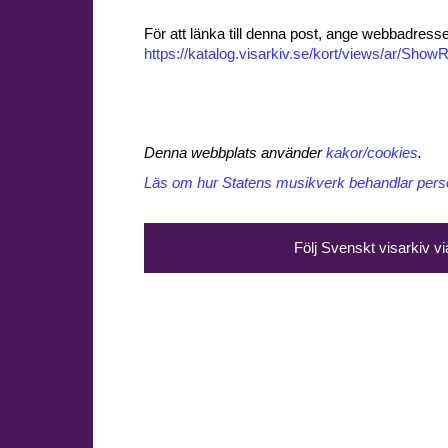
För att länka till denna post, ange webbadress
https://katalog.visarkiv.se/kort/views/ar/Sh
Denna webbplats använder
kakor/cookies
.
Läs om hur Statens musikverk behandlar perso
Följ Svenskt visarkiv v