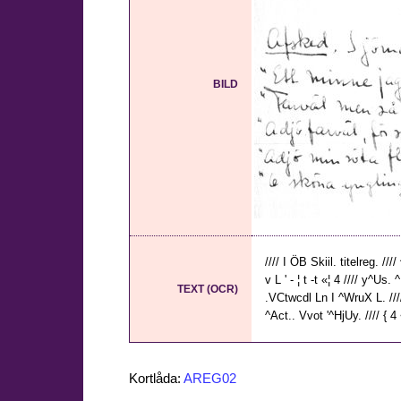
BILD
//// I ÖB Skiil. titelreg. /
v L ' - ¦ t -t «¦ 4 //// y^Us. 
TEXT (OCR)
.VCtwcdl Ln I ^WruX L. //// ,
^Act.. Vvot '^HjUy. //// { 4
Kortlåda:
AREG02