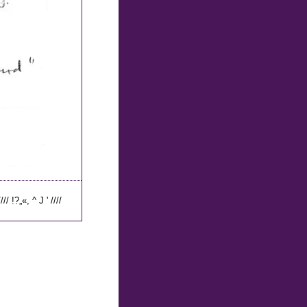
/ !?„«, ^ J ' ////