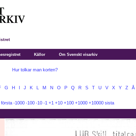
stret
sregistret
Källor
Om Svenskt visarkiv
Hur tolkar man korten?
F
G
H
I
J
K
L
M
N
O
P
Q
R
S
T
U
V
X
Y
Z
Å
:
första
-1000
-100
-10
-1
+1
+10
+100
+1000
+10000
sista