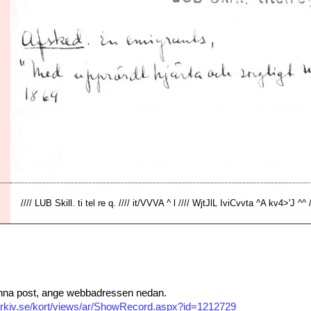
//// LUB Skill. ti tel re q. //// it/VVVA ^ l //// WjtJlL IviCvvta ^A kv4>'J ^^ ///
 denna post, ange webbadressen nedan.
isarkiv.se/kort/views/ar/ShowRecord.aspx?id=1212729