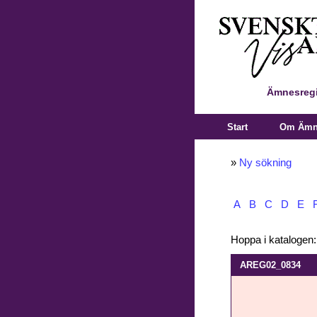
Ämnesregi
Start
Om Ämne
»
Ny sökning
A
B
C
D
E
Hoppa i katalogen
AREG02_0834