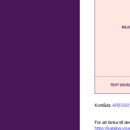
BILD
TEXT (OCR)
Kortlåda:
AREG02
För att länka till
https://katalog.v