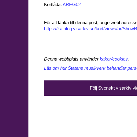
Kortlåda:
AREG02
För att länka till denna post, ange webbadress
https://katalog.visarkiv.se/kort/views/ar/Sh
Denna webbplats använder
kakor/cookies
.
Läs om hur Statens musikverk behandlar perso
Följ Svenskt visarkiv v