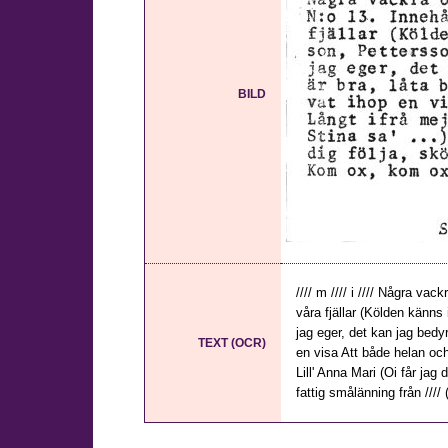
BILD
//// m //// i //// Några va
våra fjällar (Kölden känn
jag eger, det kan jag bedyra
TEXT (OCR)
en visa Att både helan och .
Lill' Anna Mari (Oi får jag
fattig smålänning från //// (