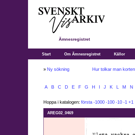
Ämnesregistret
Start
Om Ämnesregistret
Källor
»
Ny sökning
Hur tolkar man korte
A
B
C
D
E
F
G
H
I
J
K
L
M
N
Hoppa i katalogen:
första
-1000
-100
-10
-1
+1
AREG02_0469