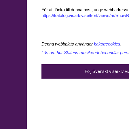
För att länka till denna post, ange webbadress
https://katalog.visarkiv.se/kort/views/ar/Sh
Denna webbplats använder
kakor/cookies
.
Läs om hur Statens musikverk behandlar perso
Följ Svenskt visarkiv v