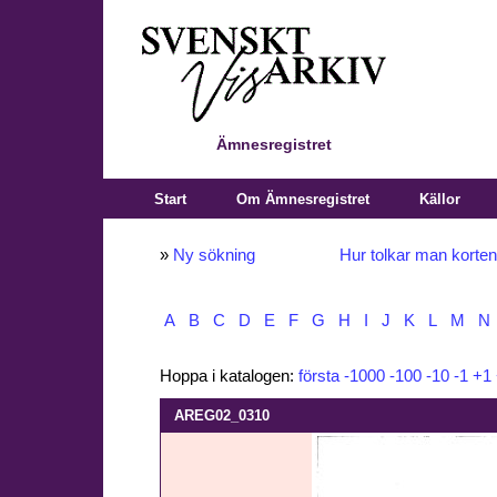
Ämnesregistret
Start
Om Ämnesregistret
Källor
»
Ny sökning
Hur tolkar man korte
A
B
C
D
E
F
G
H
I
J
K
L
M
N
Hoppa i katalogen:
första
-1000
-100
-10
-1
+1
AREG02_0310