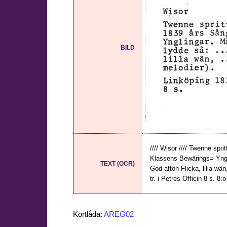
BILD
//// Wisor //// Twenne spr
Klassens Bewärings= Yngli
TEXT (OCR)
God afton Flicka, lilla wän
tr. i Petres Officin 8 s. 8:o
Kortlåda:
AREG02