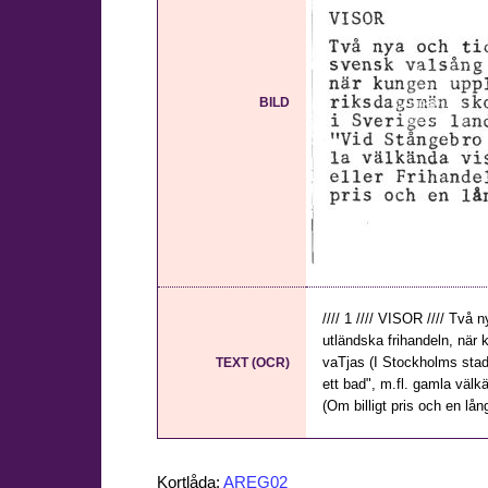
BILD
//// 1 //// VISOR //// Tv
utländska frihandeln, nä
vaTjas (I Stockholms stad,
TEXT (OCR)
ett bad", m.fl. gamla välkä
(Om billigt pris och en lång 
Kortlåda:
AREG02