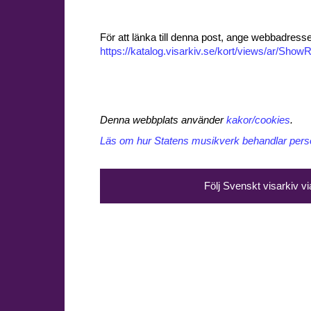
För att länka till denna post, ange webbadress
https://katalog.visarkiv.se/kort/views/ar/Sh
Denna webbplats använder
kakor/cookies
.
Läs om hur Statens musikverk behandlar perso
Följ Svenskt visarkiv v