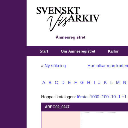
Ämnesregistret
Start
Om Ämnesregistret
Källor
»
Ny sökning
Hur tolkar man korte
A
B
C
D
E
F
G
H
I
J
K
L
M
N
Hoppa i katalogen:
första
-1000
-100
-10
-1
+1
AREG02_0247