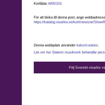
Kortlåda:
AREG01
För att länka till denna post, ange webbadress
https://katalog.visarkiv.se/kort/views/ar/Sh
Denna webbplats använder
kakor/cookies
.
Läs om hur Statens musikverk behandlar perso
Följ Svenskt visarkiv v