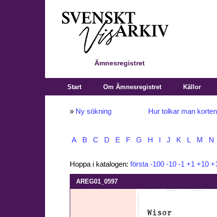
Ämnesregistret
Start
Om Ämnesregistret
Källor
»
Ny sökning
Hur tolkar man korte
A
B
C
D
E
F
G
H
I
J
K
L
M
N
Hoppa i katalogen:
första
-100
-10
-1
+1
+10
+
AREG01_0597