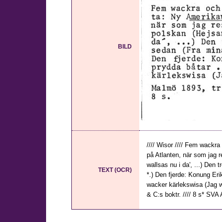
BILD
//// Wisor //// Fem wackra
på Atlanten, när som jag r
wallsas nu i da', ...) Den t
TEXT (OCR)
*.) Den fjerde: Konung Eri
wacker kärlekswisa (Jag w
& C:s boktr. //// 8 s* SVA 