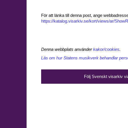
För att länka till denna post, ange webbadress
https://katalog.visarkiv.se/kort/views/ar/Sh
Denna webbplats använder
kakor/cookies
.
Läs om hur Statens musikverk behandlar perso
Följ Svenskt visarkiv v