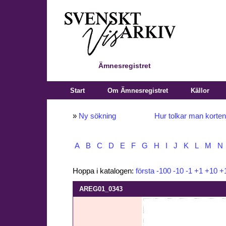
Ämnesregistret
Start
Om Ämnesregistret
Källor
»
Ny sökning
Hur tolkar man korte
A
B
C
D
E
F
G
H
I
J
K
L
M
N
Hoppa i katalogen:
första
-100
-10
-1
+1
+10
+
AREG01_0343