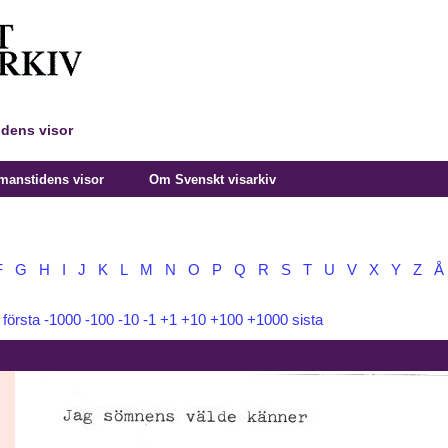
idens visor
manstidens visor
Om Svenskt visarkiv
F
G
H
I
J
K
L
M
N
O
P
Q
R
S
T
U
V
X
Y
Z
Å
:
första
-1000
-100
-10
-1
+1
+10
+100
+1000
sista