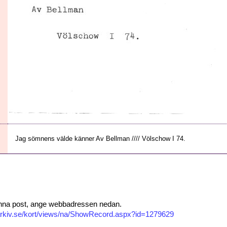
Jag sömnens välde känner Av Bellman //// Völschow I 74.
 denna post, ange webbadressen nedan.
isarkiv.se/kort/views/na/ShowRecord.aspx?id=1279629