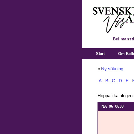
Bellmanst
Start
Om Bell
»
Ny sökning
A
B
C
D
E
Hoppa i katalogen
NA_06_0638