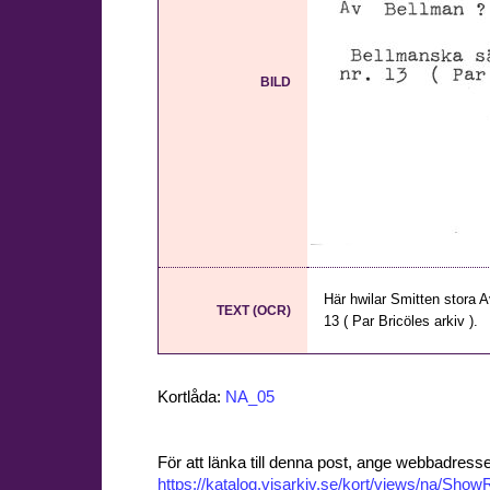
BILD
Här hwilar Smitten stora A
TEXT (OCR)
13 ( Par Bricöles arkiv ).
Kortlåda:
NA_05
För att länka till denna post, ange webbadress
https://katalog.visarkiv.se/kort/views/na/Sh