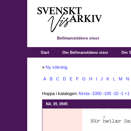
Bellmanstidens visor
Start
Om Bellmanstidens visor
Om S
»
Ny sökning
A
B
C
D
E
F
G
H
I
J
K
L
M
N
Hoppa i katalogen:
första
-1000
-100
-10
-1
+1
NA_05_0945