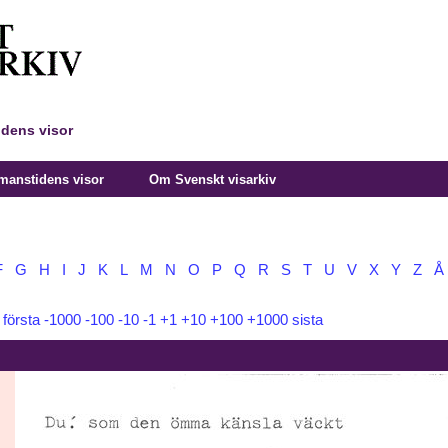
idens visor
manstidens visor
Om Svenskt visarkiv
F
G
H
I
J
K
L
M
N
O
P
Q
R
S
T
U
V
X
Y
Z
Å
:
första
-1000
-100
-10
-1
+1
+10
+100
+1000
sista