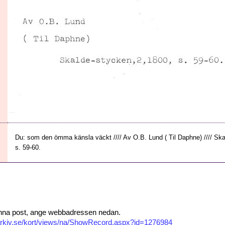
Du: som den ömma känsla väckt //// Av O.B. Lund ( Til Daphne) //// Sk
s. 59-60.
 denna post, ange webbadressen nedan.
isarkiv.se/kort/views/na/ShowRecord.aspx?id=1276984