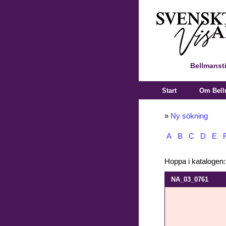
Bellmanst
Start
Om Bell
»
Ny sökning
A
B
C
D
E
Hoppa i katalogen
NA_03_0761