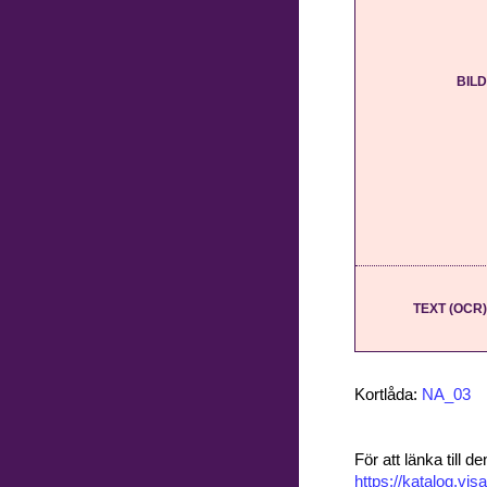
BILD
TEXT (OCR)
Kortlåda:
NA_03
För att länka till
https://katalog.v