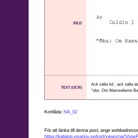
BILD
Ack sälla tid : ack sälla d
TEXT (OCR)
"obs: Om Mamsellerne Baum
Kortlåda:
NA_02
För att länka till denna post, ange webbadress
https://katalog.visarkiv.se/kort/views/na/Sh