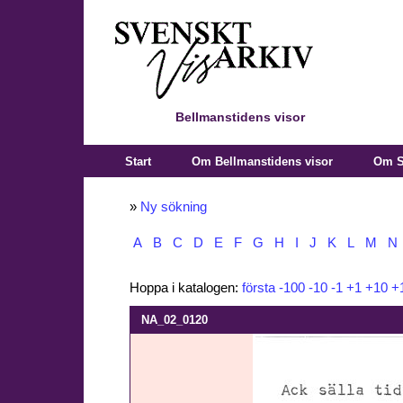
Bellmanstidens visor
Start
Om Bellmanstidens visor
Om S
»
Ny sökning
A
B
C
D
E
F
G
H
I
J
K
L
M
N
Hoppa i katalogen:
första
-100
-10
-1
+1
+10
+
NA_02_0120