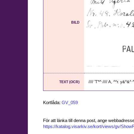
BILD
//// 'T'*^ //// A, ^^r. y&^
TEXT (OCR)
Kortlåda:
GV_059
För att länka till denna post, ange webbadress
https://katalog.visarkiv.se/kort/views/gv/Sh