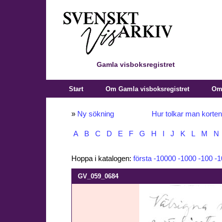
Gamla visboksregistret
Start
Om Gamla visboksregistret
Om 
»
Ny sökning
Hur tolkar man korte
A
B
C
D
E
F
G
H
I
J
K
L
M
N
Hoppa i katalogen:
första
-10000
-1000
-100
-1
GV_059_0684