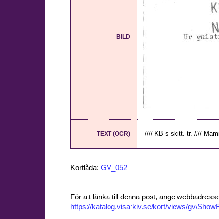
BILD
//// KB s skitt.-tr. //// Ma
TEXT (OCR)
Kortlåda:
GV_052
För att länka till denna post, ange webbadress
https://katalog.visarkiv.se/kort/views/gv/Sh