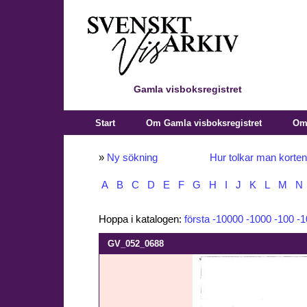
Gamla visboksregistret
Start
Om Gamla visboksregistret
Om 
»
Ny sökning
Hur tolkar man korte
A
B
C
D
E
F
G
H
I
J
K
L
M
N
Hoppa i katalogen:
första
-10000
-1000
-100
-1
GV_052_0688