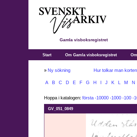
Gamla visboksregistret
Start
Om Gamla visboksregistret
Om 
»
Ny sökning
Hur tolkar man korte
A
B
C
D
E
F
G
H
I
J
K
L
M
N
Hoppa i katalogen:
första
-10000
-1000
-100
-1
GV_051_0849