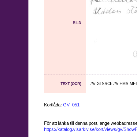
BILD
//// GLSSCh //// EMS ME
TEXT (OCR)
Kortlåda:
GV_051
För att länka till denna post, ange webbadress
https://katalog.visarkiv.se/kort/views/gv/Sh