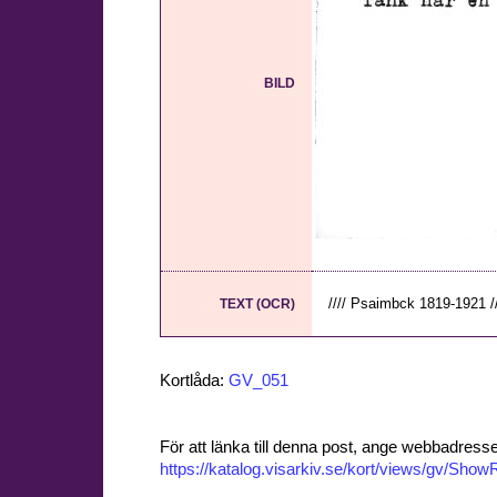
BILD
//// Psaimbck 1819-1921 //
TEXT (OCR)
Kortlåda:
GV_051
För att länka till denna post, ange webbadress
https://katalog.visarkiv.se/kort/views/gv/Sh