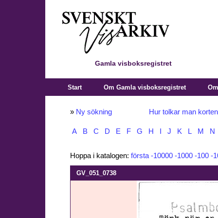
Gamla visboksregistret
Start
Om Gamla visboksregistret
Om 
»
Ny sökning
Hur tolkar man korte
A
B
C
D
E
F
G
H
I
J
K
L
M
N
Hoppa i katalogen:
första
-10000
-1000
-100
-1
GV_051_0738