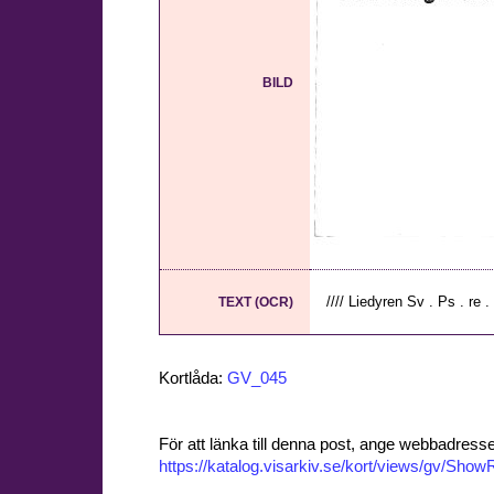
BILD
//// Liedyren Sv . Ps . re .
TEXT (OCR)
Kortlåda:
GV_045
För att länka till denna post, ange webbadress
https://katalog.visarkiv.se/kort/views/gv/Sh