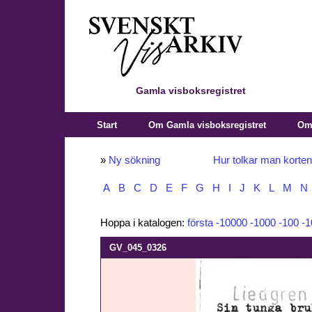
Gamla visboksregistret
Start
Om Gamla visboksregistret
Om 
»
Ny sökning
Hur tolkar man korte
A
B
C
D
E
F
G
H
I
J
K
L
M
N
Hoppa i katalogen:
första
-10000
-1000
-100
-1
GV_045_0326