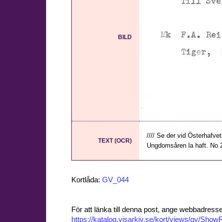
BILD
//// Se der vid Österhafvets
TEXT (OCR)
Ungdomsåren la haft. No 2 
Kortlåda:
GV_044
För att länka till denna post, ange webbadress
https://katalog.visarkiv.se/kort/views/gv/Sh