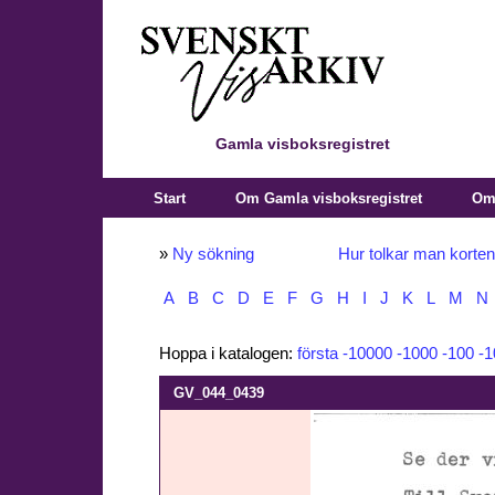
Gamla visboksregistret
Start
Om Gamla visboksregistret
Om 
»
Ny sökning
Hur tolkar man korte
A
B
C
D
E
F
G
H
I
J
K
L
M
N
Hoppa i katalogen:
första
-10000
-1000
-100
-1
GV_044_0439