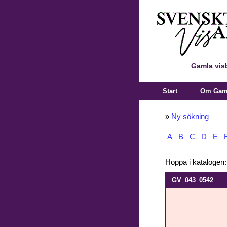
Gamla vis
Start
Om Gaml
»
Ny sökning
A
B
C
D
E
Hoppa i katalogen
GV_043_0542