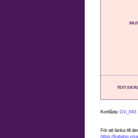
BILD
TEXT (OCR)
Kortlåda:
GV_043
För att länka till
https://katalog.v