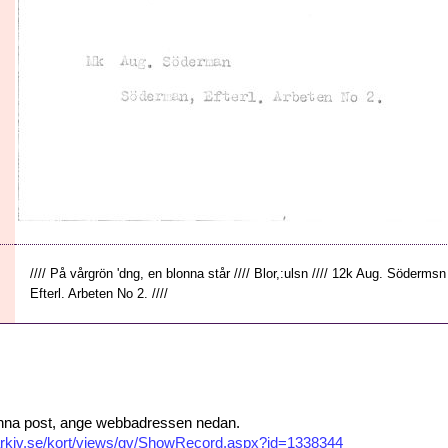
//// På vårgrön 'dng, en blonna står //// Blor,:ulsn //// 12k Aug. Södermsn
Efterl. Arbeten No 2. ////
 denna post, ange webbadressen nedan.
isarkiv.se/kort/views/gv/ShowRecord.aspx?id=1338344