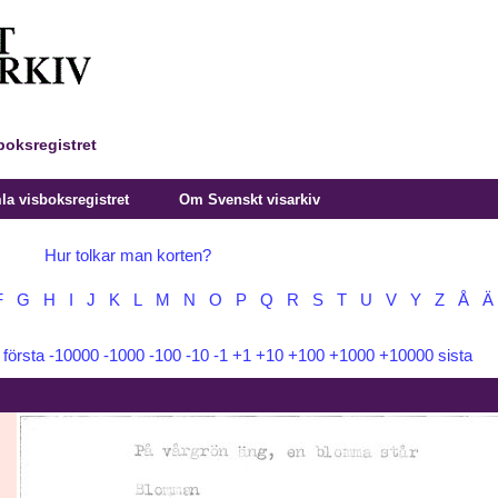
boksregistret
a visboksregistret
Om Svenskt visarkiv
Hur tolkar man korten?
F
G
H
I
J
K
L
M
N
O
P
Q
R
S
T
U
V
Y
Z
Å
Ä
:
första
-10000
-1000
-100
-10
-1
+1
+10
+100
+1000
+10000
sista