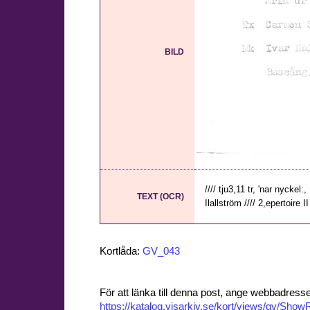
BILD
//// tju3,11 tr, 'nar nyckel:
TEXT (OCR)
Ilallström //// 2,epertoire II 
Kortlåda:
GV_043
För att länka till denna post, ange webbadress
https://katalog.visarkiv.se/kort/views/gv/Sh