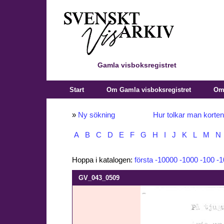
Gamla visboksregistret
Start
Om Gamla visboksregistret
Om 
»
Ny sökning
Hur tolkar man korte
A
B
C
D
E
F
G
H
I
J
K
L
M
N
Hoppa i katalogen:
första
-10000
-1000
-100
-1
GV_043_0509