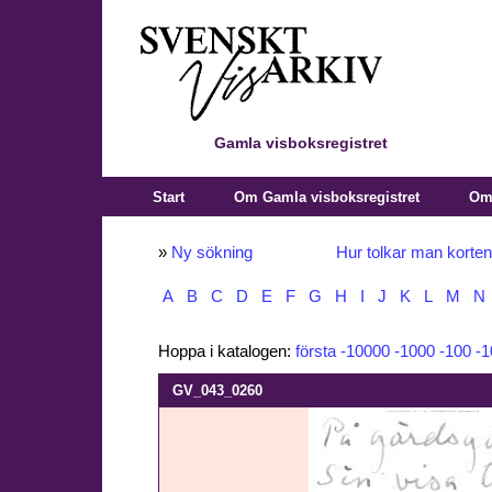
Gamla visboksregistret
Start
Om Gamla visboksregistret
Om 
»
Ny sökning
Hur tolkar man korte
A
B
C
D
E
F
G
H
I
J
K
L
M
N
Hoppa i katalogen:
första
-10000
-1000
-100
-1
GV_043_0260