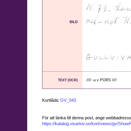
BILD
//// -u v PORS ////
TEXT (OCR)
Kortlåda:
GV_043
För att länka till denna post, ange webbadress
https://katalog.visarkiv.se/kort/views/gv/Sh