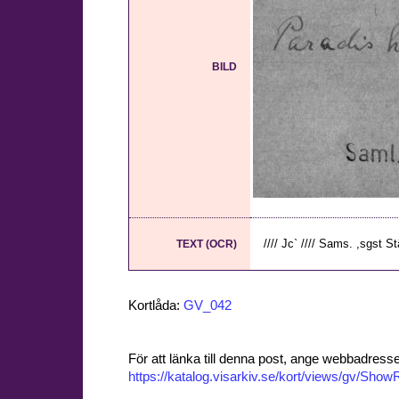
BILD
//// Jc` //// Sams. ,sgst St
TEXT (OCR)
Kortlåda:
GV_042
För att länka till denna post, ange webbadress
https://katalog.visarkiv.se/kort/views/gv/Sh