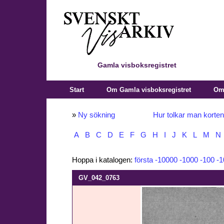
Gamla visboksregistret
Start
Om Gamla visboksregistret
Om 
»
Ny sökning
Hur tolkar man korte
A
B
C
D
E
F
G
H
I
J
K
L
M
N
Hoppa i katalogen:
första
-10000
-1000
-100
-1
GV_042_0763