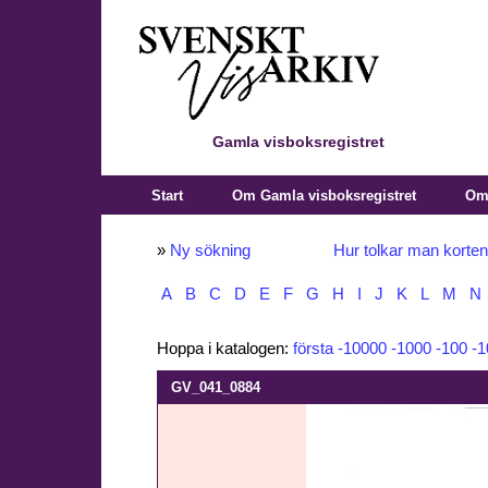
Gamla visboksregistret
Start
Om Gamla visboksregistret
Om 
»
Ny sökning
Hur tolkar man korte
A
B
C
D
E
F
G
H
I
J
K
L
M
N
Hoppa i katalogen:
första
-10000
-1000
-100
-1
GV_041_0884