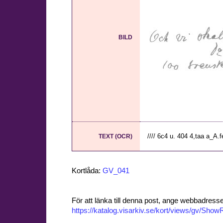
BILD
//// 6c4 u. 404 4,taa a_A.fe(
TEXT (OCR)
Kortlåda:
GV_041
För att länka till denna post, ange webbadress
https://katalog.visarkiv.se/kort/views/gv/Sh