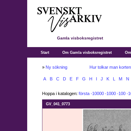
Gamla visboksregistret
Start
Om Gamla visboksregistret
Om 
»
Ny sökning
Hur tolkar man korte
A
B
C
D
E
F
G
H
I
J
K
L
M
N
Hoppa i katalogen:
första
-10000
-1000
-100
-1
GV_041_0773