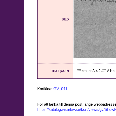
BILD
//// ettz er Å 4:2 //// V isb
TEXT (OCR)
Kortlåda:
GV_041
För att länka till denna post, ange webbadress
https://katalog.visarkiv.se/kort/views/gv/Sh