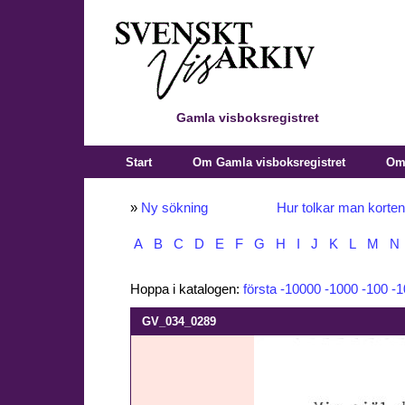
Gamla visboksregistret
Start
Om Gamla visboksregistret
Om 
»
Ny sökning
Hur tolkar man korte
A
B
C
D
E
F
G
H
I
J
K
L
M
N
Hoppa i katalogen:
första
-10000
-1000
-100
-1
GV_034_0289