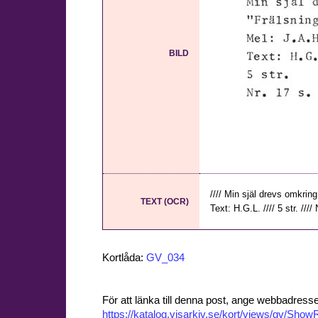
BILD
//// Min själ drevs omkrin
TEXT (OCR)
Text: H.G.L. //// 5 str. //// 
Kortlåda:
GV_034
För att länka till denna post, ange webbadress
https://katalog.visarkiv.se/kort/views/gv/Sh