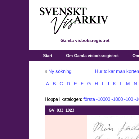
Gamla visboksregistret
Start
Om Gamla visboksregistret
Om 
»
Ny sökning
Hur tolkar man korte
A
B
C
D
E
F
G
H
I
J
K
L
M
N
Hoppa i katalogen:
första
-10000
-1000
-100
-1
GV_033_1023