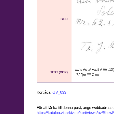
BILD
//// s As .A vau3 A //// :13()
TEXT (OCR)
-7,' "(re //// C ////
Kortlåda:
GV_033
För att länka till denna post, ange webbadress
https://katalog.visarkiv.se/kort/views/gv/Sh