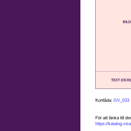
BILD
TEXT (OCR)
Kortlåda:
GV_033
För att länka till
https://katalog.v