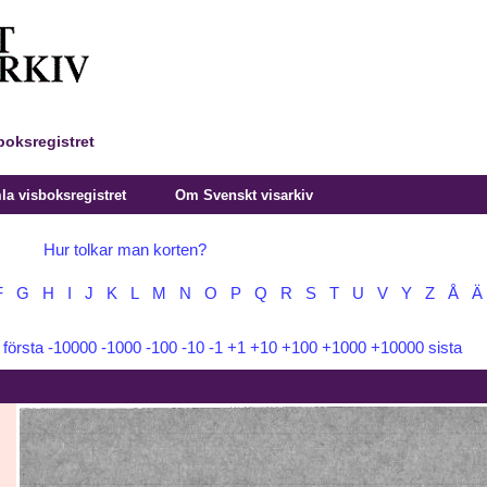
boksregistret
a visboksregistret
Om Svenskt visarkiv
Hur tolkar man korten?
F
G
H
I
J
K
L
M
N
O
P
Q
R
S
T
U
V
Y
Z
Å
Ä
:
första
-10000
-1000
-100
-10
-1
+1
+10
+100
+1000
+10000
sista