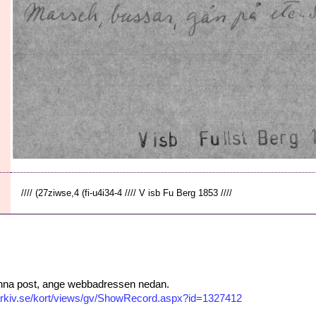
//// (27ziwse,4 (fi-u4i34-4 //// V isb Fu Berg 1853 ////
 denna post, ange webbadressen nedan.
isarkiv.se/kort/views/gv/ShowRecord.aspx?id=1327412