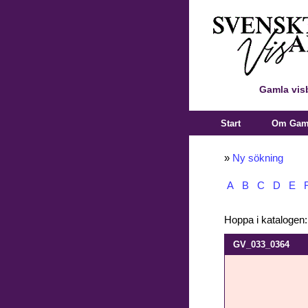
Gamla vis
Start
Om Gaml
»
Ny sökning
A
B
C
D
E
Hoppa i katalogen
GV_033_0364