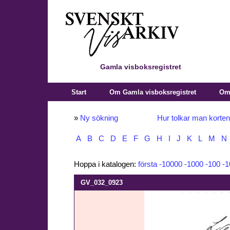
Gamla visboksregistret
Start
Om Gamla visboksregistret
Om 
»
Ny sökning
Hur tolkar man korte
A
B
C
D
E
F
G
H
I
J
K
L
M
N
Hoppa i katalogen:
första
-10000
-1000
-100
-1
GV_032_0923