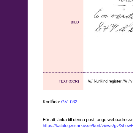
BILD
//// NurKind register //// /'v 
TEXT (OCR)
Kortlåda:
GV_032
För att länka till denna post, ange webbadress
https://katalog.visarkiv.se/kort/views/gv/Sh