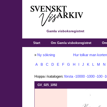
Gamla visboksregistret
Start
Om Gamla visboksregistret
Om 
»
Ny sökning
Hur tolkar man korte
A
B
C
D
E
F
G
H
I
J
K
L
M
N
Hoppa i katalogen:
första
-10000
-1000
-100
-1
GV_025_1092