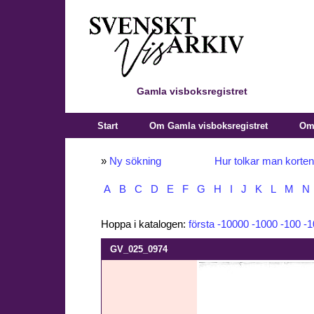
Gamla visboksregistret
Start
Om Gamla visboksregistret
Om 
»
Ny sökning
Hur tolkar man korte
A
B
C
D
E
F
G
H
I
J
K
L
M
N
Hoppa i katalogen:
första
-10000
-1000
-100
-1
GV_025_0974