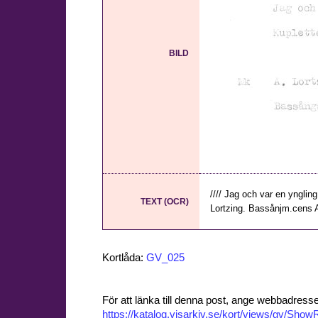
BILD
//// Jag och var en ynglin
TEXT (OCR)
Lortzing. Bassånjm.cens A
Kortlåda:
GV_025
För att länka till denna post, ange webbadress
https://katalog.visarkiv.se/kort/views/gv/Sh