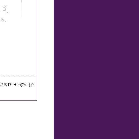
// S R. H-ro(?s. (-9