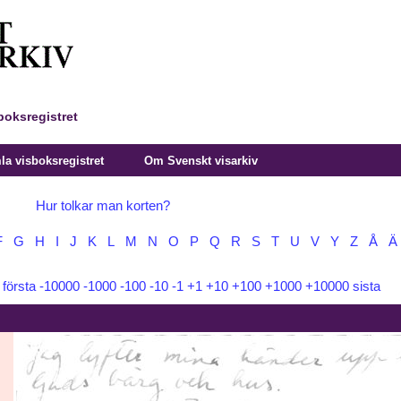
boksregistret
a visboksregistret
Om Svenskt visarkiv
Hur tolkar man korten?
F
G
H
I
J
K
L
M
N
O
P
Q
R
S
T
U
V
Y
Z
Å
Ä
:
första
-10000
-1000
-100
-10
-1
+1
+10
+100
+1000
+10000
sista