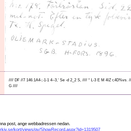
//// DF //7 146:1A4-;-1-1 4--3,‘ Se -d 2_2 S, //// ° L-3 E M 4IZ r,4D%vs. //
G ////
 denna post, ange webbadressen nedan.
isarkiv.se/kort/views/gv/ShowRecord.aspx?id=1319507