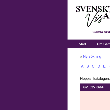
Gamla vis
Start
Om Gaml
»
Ny sökning
A
B
C
D
E
Hoppa i katalogen
GV_025_0664