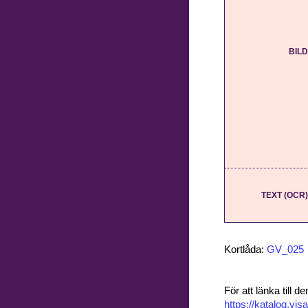
BILD
TEXT (OCR)
Kortlåda:
GV_025
För att länka till
https://katalog.v