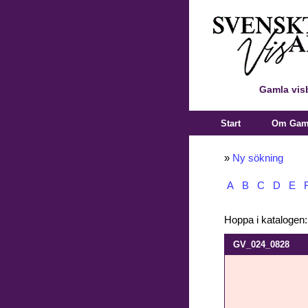
Gamla vis
Start
Om Gaml
»
Ny sökning
A
B
C
D
E
Hoppa i katalogen
GV_024_0828