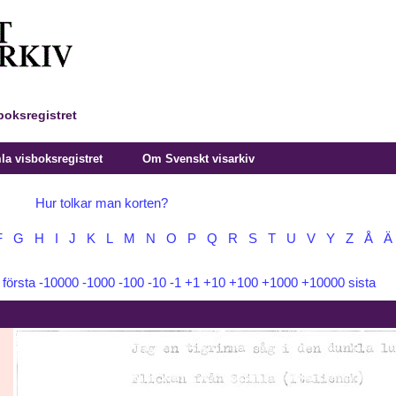
boksregistret
a visboksregistret
Om Svenskt visarkiv
Hur tolkar man korten?
F
G
H
I
J
K
L
M
N
O
P
Q
R
S
T
U
V
Y
Z
Å
Ä
:
första
-10000
-1000
-100
-10
-1
+1
+10
+100
+1000
+10000
sista