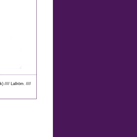
) //// Lallröm. ////