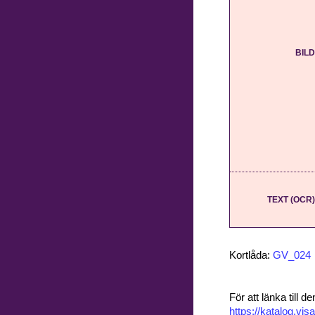
BILD
TEXT (OCR)
Kortlåda:
GV_024
För att länka till
https://katalog.v