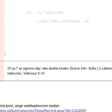
//// ja,7 an jigrinna såg i den dunkla lunden 2lickun från -3oilla (.1:caliensk
hallsvröm, Volkvisur II ////
 denna post, ange webbadressen nedan.
isarkiv.se/kort/views/gv/ShowRecord.aspx?id=1318439