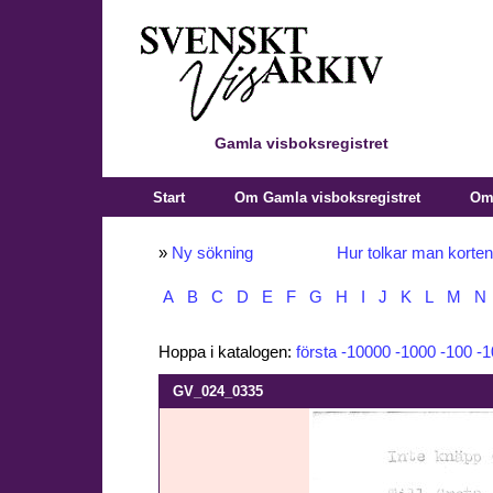
Gamla visboksregistret
Start
Om Gamla visboksregistret
Om 
»
Ny sökning
Hur tolkar man korte
A
B
C
D
E
F
G
H
I
J
K
L
M
N
Hoppa i katalogen:
första
-10000
-1000
-100
-1
GV_024_0335