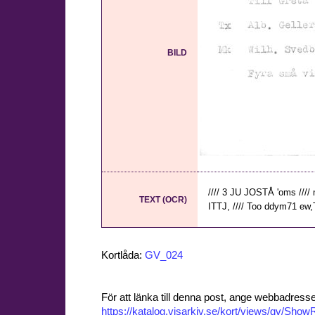
BILD
//// 3 JU JOSTÅ 'oms ////
TEXT (OCR)
ITTJ, //// Too ddym71 ew,T
Kortlåda:
GV_024
För att länka till denna post, ange webbadress
https://katalog.visarkiv.se/kort/views/gv/Sh