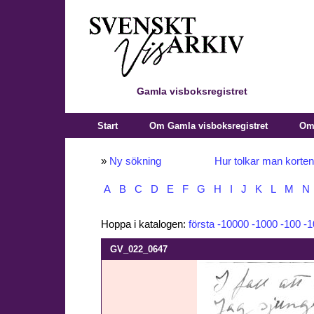
Gamla visboksregistret
Start
Om Gamla visboksregistret
Om 
»
Ny sökning
Hur tolkar man korte
A
B
C
D
E
F
G
H
I
J
K
L
M
N
Hoppa i katalogen:
första
-10000
-1000
-100
-1
GV_022_0647