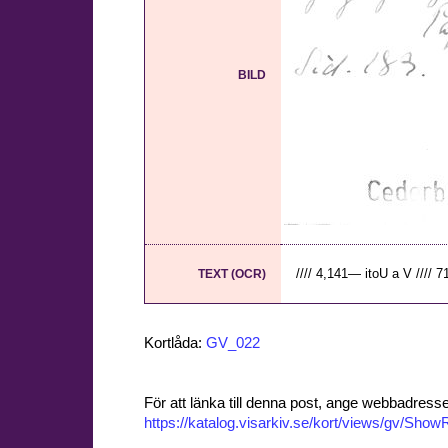
BILD
//// 4,141— itoU a V //// 71"
TEXT (OCR)
Kortlåda:
GV_022
För att länka till denna post, ange webbadress
https://katalog.visarkiv.se/kort/views/gv/Sh