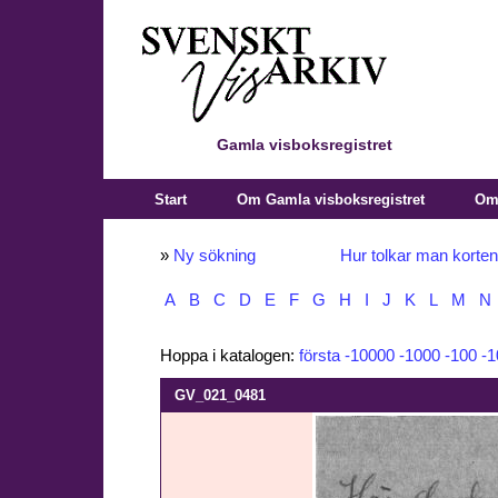
Gamla visboksregistret
Start
Om Gamla visboksregistret
Om 
»
Ny sökning
Hur tolkar man korte
A
B
C
D
E
F
G
H
I
J
K
L
M
N
Hoppa i katalogen:
första
-10000
-1000
-100
-1
GV_021_0481