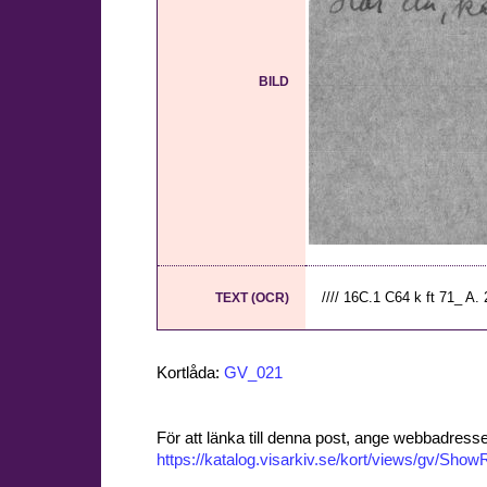
BILD
//// 16C.1 C64 k ft 71_ A. 2
TEXT (OCR)
Kortlåda:
GV_021
För att länka till denna post, ange webbadress
https://katalog.visarkiv.se/kort/views/gv/Sh